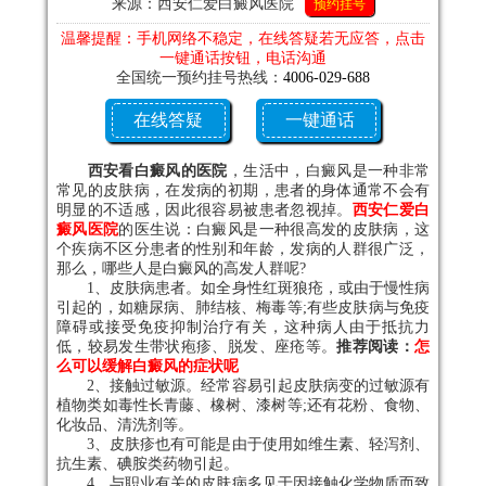
来源：西安仁爱白癜风医院
预约挂号
温馨提醒：手机网络不稳定，在线答疑若无应答，点击
一键通话按钮，电话沟通
全国统一预约挂号热线：
4006-029-688
在线答疑
一键通话
西安看白癜风的医院
，生活中，白癜风是一种非常
常见的皮肤病，在发病的初期，患者的身体通常不会有
明显的不适感，因此很容易被患者忽视掉。
西安仁爱白
癜风医院
的医生说：白癜风是一种很高发的皮肤病，这
个疾病不区分患者的性别和年龄，发病的人群很广泛，
那么，哪些人是白癜风的高发人群呢?
1、皮肤病患者。如全身性红斑狼疮，或由于慢性病
引起的，如糖尿病、肺结核、梅毒等;有些皮肤病与免疫
障碍或接受免疫抑制治疗有关，这种病人由于抵抗力
低，较易发生带状疱疹、脱发、座疮等。
推荐阅读：
怎
么可以缓解白癜风的症状呢
2、接触过敏源。经常容易引起皮肤病变的过敏源有
植物类如毒性长青藤、橡树、漆树等;还有花粉、食物、
化妆品、清洗剂等。
3、皮肤疹也有可能是由于使用如维生素、轻泻剂、
抗生素、碘胺类药物引起。
4、与职业有关的皮肤病多见于因接触化学物质而致