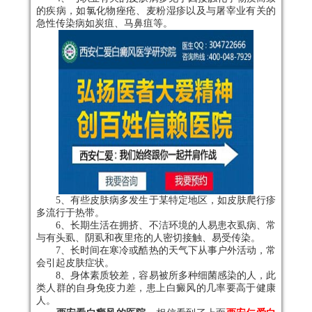
的疾病，如氯化物痤疮、麦粉湿疹以及与屠宰业有关的
急性传染病如炭疽、马鼻疽等。
5、有些皮肤病多发生于某特定地区，如皮肤爬行疹
多流行于热带。
6、长期生活在拥挤、不洁环境的人易患衣虱病、常
与有头虱、阴虱和夜里疮的人密切接触、易受传染。
7、长时间在寒冷或酷热的天气下从事户外活动，常
会引起皮肤症状。
8、身体素质较差，容易被所多种细菌感染的人，此
类人群的自身免疫力差，患上白癜风的几率要高于健康
人。