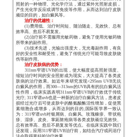
照射的一种物理、光化学疗法，通过紫外光照射皮损，
产生光化学反应或调节免疫等作用，从而达到治疗皮肤
顽症的目的，如白癜风等。
治疗的优越性：
(1)费用低、治疗时间短、随治随走、见效快、总有
效率高、愈后不易复发。
(2)治疗前不需服用光敏药物，避免了使用光敏药物
所带来的副作用。
(3)技术先进，光输出强度大，无光毒副作用，有良
好的安全性和耐受性，避免了传统光疗可能导致皮肤烧
伤等副作用。
治疗皮肤病的优势：
311nm窄谱UVB的出现，使大幅度提高照射强度、
缩短治疗时间的安全照射成为现实，大大提高了各类皮
肤病的治疗效果。如近年来研究发现<295nm UVB无抗
白癜风的作用，而300—313nm的UVB具有的抗白癜风活
性作用，临床实践表明311nm窄谱UVB的疗效优于传统
光疗; 311窄谱uvb也是一种新的治疗白癜风方法，患者皮
损经过光疗后可使皮肤中的酪氨酸酶活性增加，促使黑
素细胞合成增多，从而达到的目的;国际医学界一致认
为：311窄谱uvb对银屑病、白癜风、玫瑰糠疹、带状疱
疹、湿疹、皮炎、掌跖脓疱病等各类皮肤顽症见效快、
总有效率高、愈后不易复发等优点。在临床实践中我们
还发现，应用311窄谱UVB治疗前，如结合汽疗或药浴疗
法会取得更好的治疗效果。