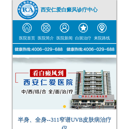
西安仁爱白癜风诊疗中心
医院首页
医院简介
医院新闻
白斑治疗
来院路线
半身、全身--311窄谱UVB皮肤病治疗
仪