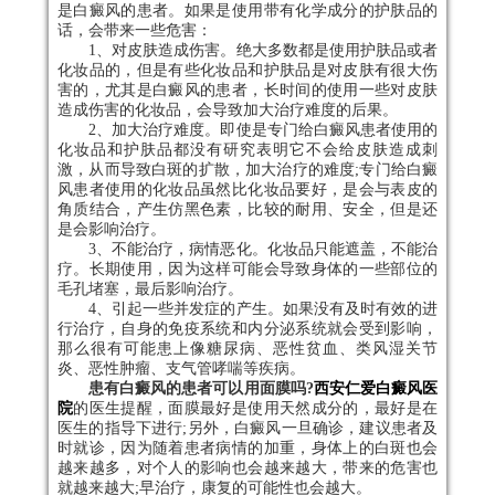
是白癜风的患者。如果是使用带有化学成分的护肤品的
话，会带来一些危害：
1、对皮肤造成伤害。绝大多数都是使用护肤品或者
化妆品的，但是有些化妆品和护肤品是对皮肤有很大伤
害的，尤其是白癜风的患者，长时间的使用一些对皮肤
造成伤害的化妆品，会导致加大治疗难度的后果。
2、加大治疗难度。即使是专门给白癜风患者使用的
化妆品和护肤品都没有研究表明它不会给皮肤造成刺
激，从而导致白斑的扩散，加大治疗的难度;专门给白癜
风患者使用的化妆品虽然比化妆品要好，是会与表皮的
角质结合，产生仿黑色素，比较的耐用、安全，但是还
是会影响治疗。
3、不能治疗，病情恶化。化妆品只能遮盖，不能治
疗。长期使用，因为这样可能会导致身体的一些部位的
毛孔堵塞，最后影响治疗。
4、引起一些并发症的产生。如果没有及时有效的进
行治疗，自身的免疫系统和内分泌系统就会受到影响，
那么很有可能患上像糖尿病、恶性贫血、类风湿关节
炎、恶性肿瘤、支气管哮喘等疾病。
患有白癜风的患者可以用面膜吗?
西安仁爱白癜风医
院
的医生提醒，面膜最好是使用天然成分的，最好是在
医生的指导下进行;另外，白癜风一旦确诊，建议患者及
时就诊，因为随着患者病情的加重，身体上的白斑也会
越来越多，对个人的影响也会越来越大，带来的危害也
就越来越大;早治疗，康复的可能性也会越大。