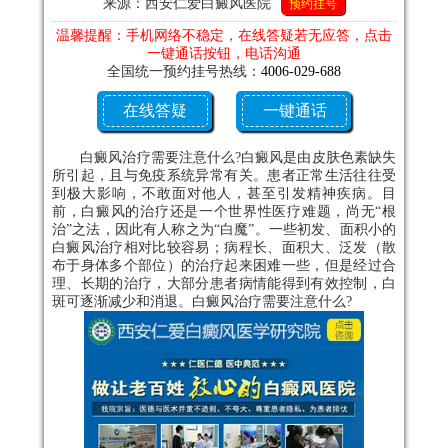
来源：西安仁爱白癜风医院
预约挂号
温馨提醒：手机网络不稳定，在线答疑若无应答，点击
一键通话按钮，电话沟通
全国统一预约挂号热线：
4006-029-688
在线答疑
一键通话
白癜风治疗需要注意什么?白癜风是由皮肤色素缺失
所引起，且与免疫系统异常有关。患者正常生活往往受
到极大影响，不敢面对他人，甚至引发精神疾病。目
前，白癜风的治疗还是一个世界性医疗难题，尚无“根
治”之法，因此有人称之为“白魔”。一些初发、面积小的
白癜风治疗相对比较容易；病程长、面积大、泛发（散
布于身体多个部位）的治疗起来困难一些，但是经过合
理、长期的治疗，大部分患者病情能得到有效控制，白
斑可逐渐减少和消退。白癜风治疗需要注意什么?