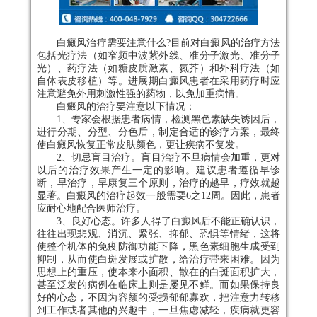
白癜风治疗需要注意什么?目前对白癜风的治疗方法
包括光疗法（如窄频中波紫外线、准分子激光、准分子
光）、药疗法（如糖皮质激素、氮芥）和外科疗法（如
自体表皮移植）等。进展期白癜风患者在采用药疗时应
注意避免外用刺激性强的药物，以免加重病情。
白癜风的治疗要注意以下情况：
1、专家会根据患者病情，检测黑色素缺失诱因后，
进行分期、分型、分色后，制定合适的诊疗方案，最终
使白癜风恢复正常皮肤颜色，更让疾病不复发。
2、切忌盲目治疗。盲目治疗不旦病情会加重，更对
以后的治疗效果产生一定的影响。建议患者遵循早诊
断，早治疗，早康复三个原则，治疗的越早，疗效就越
显著。白癜风的治疗起效一般需要6之12周。因此，患者
应耐心地配合医师治疗。
3、良好心态。许多人得了白癜风后不能正确认识，
往往出现悲观、消沉、紧张、抑郁、恐惧等情绪，这将
使整个机体的免疫防御功能下降，黑色素细胞生成受到
抑制，从而使白斑发展或扩散，给治疗带来困难。因为
思想上的重压，使本来小面积、散在的白斑面积扩大，
甚至泛发的病例在临床上则是屡见不鲜。而如果保持良
好的心态，不因为容颜的受损郁郁寡欢，把注意力转移
到工作或者其他的兴趣中，一旦焦虑减轻，疾病就更容