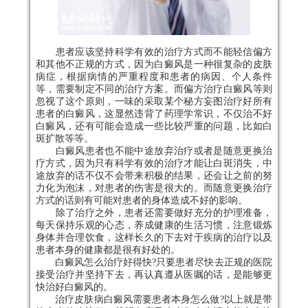
患者应该坚持科学有效的治疗方式而不能轻信偏方
和其他不正规的方式，因为白癜风是一种很复杂的皮肤
病症，根据病情的严重程度和患者的病因、个人条件
等，需要制定不同的治疗方案。而偏方治疗白癜风等则
忽视了这个原则，一味的采取某个秘方妄图治疗好所有
患者的白癜风，这显然违背了药理学常识，不仅治不好
白癜风，还有可能会造成一些比较严重的问题，比如白
斑扩散等等。
白癜风患者也不能中途放弃治疗或者是随意更换治
疗方式，因为只有科学有效的治疗才能让白斑消失，中
途放弃的话不仅不会带来积极的结果，还会让之前的努
力化为泡沫，对患者的伤害是很大的。而随意更换治疗
方式的话则有可能对患者的身体造成不好的影响。
除了治疗之外，患者还需要做好充分的护理准备，
每天保持乐观的心态，养成健康的生活习惯，注意锻炼
身体并合理饮食，这样长久的下去对于疾病的治疗以及
患者本身的健康都是很有好处的。
白癜风怎么治疗好得快?只要患者尽快去正规的医院
接受治疗并坚持下去，再认真遵从医嘱的话，是能够更
快治好白癜风的。
治疗皮肤病白癜风需要患者本身怎么做?以上就是带