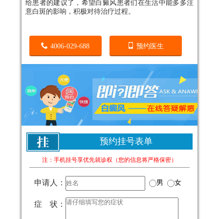
给患者的建议了，希望白癜风患者们在生活中能多多注
意白斑的影响，积极对待治疗过程。
4006-029-688
预约医生
预约挂号表单
注：手机挂号享优先就诊权（您的信息将严格保密）
申请人：
男
女
症 状：