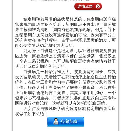
稳定期和发展期的症状是相反的，稳定期白斑病症
状表现为白斑面积不扩展，新的白斑不再出现，白斑境
界由模糊转为清晰，周围有色素加深现象。但是，并不
是稳定期白斑病就没有连续发展的可能。因为有部分白
斑病患者在治疗过程中，由于某种环境因素的激发，可
能会使病情从稳定期转为进展期。
判定身上白斑是否是稳定期可以经过仔细观测皮损
区边缘，察看边缘是否清楚即使白斑边缘某一侧或仅是
一个点上局部模糊，也可以唤醒白斑病患者病情尚处于
进展期或稳定期转入进展期。
白斑病是一种治疗难度大、恢复所需时间长、易复
发的皮肤顽疾，患者除了在药物治疗上配合医生进行治
疗外，在日常工作和学习中还要时刻留意对皮肤的保养
工作。很多人对于白斑病的了解并不是很多，所以在患
上白斑病后会感到盲目无措，其实大家不用担心，一个
健康的心态很重要。再者大家只要到正规的白斑病专科
医院进行对症治疗，这样就可以有效的防治白斑病。
西安仁爱白癜风医学研究院专家就稳定期白斑病症
状做了如下总结：