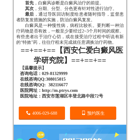
首先
，白癜风诊断是白癜风治疗的前提。
其次
，分期、分型、分色更有针对性进行治疗。
最后
，
通过导医回访制度给患者随时指导，监督患
者防复发措施的实施，防治白癜风复发。
白癜风是一种慢性病，病程比较长。要判断一种治
疗药物是否有效，一般至少要经过2~3个月时间的观察。
有些患者出于治疗心切，或在接受治疗过程中听说有新
的“特效”药，往往疗程未完成就任意调换治疗药物。
==+==+==【西安仁爱白癜风医
学研究院】==+==+==
【温馨提示】
咨询电话：029-81329999
在线咨询QQ:308015015
在线咨询QQ: 382116677
医院网址：http://m.ptrys.com
医院地址：西安市莲湖区丰登北路中段72号
4006-029-688
预约医生