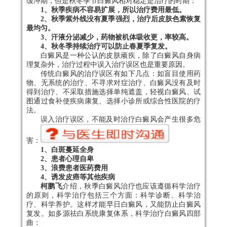
缓冲期，但是秋冬季节白癜风相对稳定是治疗的时期：
1、秋季疾病不容易扩展，所以治疗费用最低。
2、秋季紫外线没有夏季强烈，治疗后皮肤色素恢复
最均匀。
3、汗液分泌减少，药物被机体吸收更，率较高。
4、秋冬季持续治疗可以防止春夏季复发。
白癜风是一种公认的皮肤顽疾，除了白癜风自身病
理复杂外，治疗过程中误入治疗误区也是重要原因。
传统白癜风的治疗误区有如下几点：如盲目使用药
物、无系统的治疗、不寻求对症治疗、白癜风没有及时
得到治疗、不采取措施选择单纯遮盖，轻视白癜风、试
图通过食补使疾病康复、选择小诊所或综合性医院的疗
法。
误入治疗误区，不能及时治疗白癜风会产生很多危
害：
1、白斑蔓延全身
2、患者心理自卑
3、浪费患者医药费用
4、诱发皮癌等其他疾病
柯鹏飞
介绍，秋季白癜风治疗也应该遵循科学治疗
的原则，科学治疗包括三个方面：科学诊断、科学治
疗、科学养护。这样才能早日白癜风，又能防止白癜风
复发。如多源祛白系统康复体系，科学治疗白癜风四部
曲：