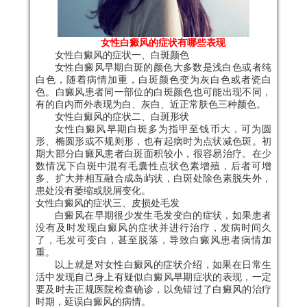
女性白癜风的症状有哪些表现
女性白癜风的症状一、白斑颜色
女性白癜风早期白斑的颜色大多数是浅白色或者纯
白色，随着病情加重，白斑颜色变为灰白色或者瓷白
色。白癜风患者同一部位的白斑颜色也可能出现不同，
有的自内而外表现为白、灰白、近正常肤色三种颜色。
女性白癜风的症状二、白斑形状
女性白癜风早期白斑多为指甲至钱币大，可为圆
形、椭圆形或不规则形，也有起病时为点状减色斑。初
期大部分白癜风患者白斑面积较小，很容易治疗。在少
数情况下白斑中混有毛囊性点状色素增殖，后者可增
多、扩大并相互融合成岛屿状，白斑处除色素脱失外，
患处没有萎缩或脱屑变化。
女性白癜风的症状三、皮损处毛发
白癜风在早期很少发生毛发变白的症状，如果患者
没有及时发现白癜风的症状并进行治疗，发病时间久
了，毛发可变白，甚至脱落，导致白癜风患者病情加
重。
以上就是对女性白癜风的症状介绍，如果在日常生
活中发现自己身上有疑似白癜风早期症状的表现，一定
要及时去正规医院检查确诊，以免错过了白癜风的治疗
时期，延误白癜风的病情。