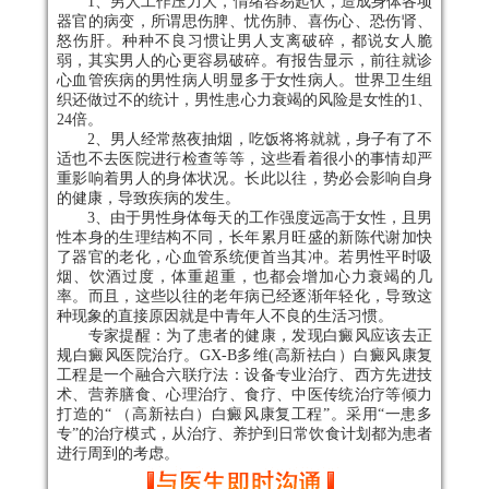
1
、
男人工作压力大，情绪容易起伏，造成身体各项
器官的病变，所谓思伤脾、忧伤肺、喜伤心、恐伤肾、
怒伤肝。种种不良习惯让男人支离破碎，都说女人脆
弱，其实男人的心更容易破碎。有报告显示，前往就诊
心血管疾病的男性病人明显多于女性病人。世界卫生组
织还做过不的统计，男性患心力衰竭的风险是女性的
1
、
24
倍。
2
、
男人经常熬夜抽烟，吃饭将将就就，身子有了不
适也不去医院进行检查等等，这些看着很小的事情却严
重影响着男人的身体状况。长此以往，势必会影响自身
的健康，导致疾病的发生。
3
、
由于男性身体每天的工作强度远高于女性，且男
性本身的生理结构不同，长年累月旺盛的新陈代谢加快
了器官的老化，心血管系统便首当其冲。若男性平时吸
烟、饮酒过度，体重超重，也都会增加心力衰竭的几
率。而且，这些以往的老年病已经逐渐年轻化，导致这
种现象的直接原因就是中青年人不良的生活习惯。
专家提醒：为了患者的健康，发现白癜风应该去正
规白癜风医院治疗。
GX-B
多维
(
高新袪白）白癜风康复
工程是一个融合六联疗法：设备专业治疗、西方先进技
术、营养膳食、心理治疗、食疗、中医传统治疗等倾力
打造的
“
（高新袪白）白癜风康复工程
”
。采用
“
一患多
专
”
的治疗模式，从治疗、养护到日常饮食计划都为患者
进行周到的考虑。