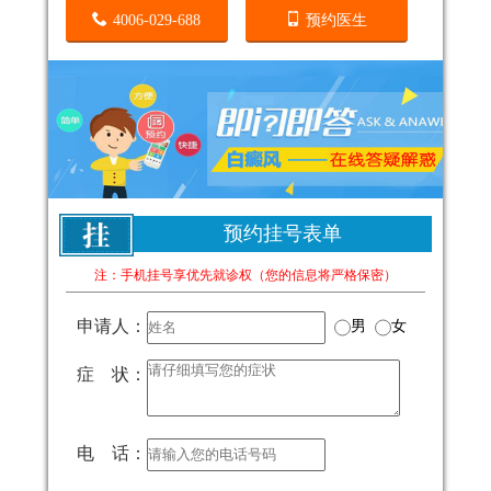
4006-029-688
预约医生
预约挂号表单
注：手机挂号享优先就诊权（您的信息将严格保密）
申请人：
男
女
症 状：
电 话：