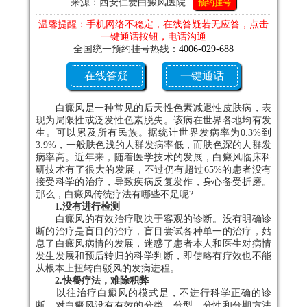
来源：西安仁爱白癜风医院
预约挂号
温馨提醒：手机网络不稳定，在线答疑若无应答，点击
一键通话按钮，电话沟通
全国统一预约挂号热线：
4006-029-688
在线答疑
一键通话
白癜风是一种常见的后天性色素减退性皮肤病，表
现为局限性或泛发性色素脱失。该病在世界各地均有发
生。可以累及所有民族。据统计世界发病率为0.3%到
3.9%，一般肤色浅的人群发病率低，而肤色深的人群发
病率高。近年来，随着医学技术的发展，白癜风临床科
研技术有了很大的发展，不过仍有超过65%的患者没有
接受科学的治疗，导致疾病反复发作，身心备受折磨。
那么，白癜风传统疗法有哪些不足呢?
1.没有进行检测
白癜风的有效治疗取决于客观的诊断。没有明确诊
断的治疗是盲目的治疗，盲目尝试各种单一的治疗，姑
息了白癜风病情的发展，迷惑了患者本人和医生对病情
发生发展和预后转归的科学判断，即使略有疗效也不能
从根本上扭转白驳风的发病进程。
2.快餐疗法，难除积弊
以往治疗白癜风的模式是，不进行科学正确的诊
断，对白癜风没有有效的分类、分型、分性和分期方法