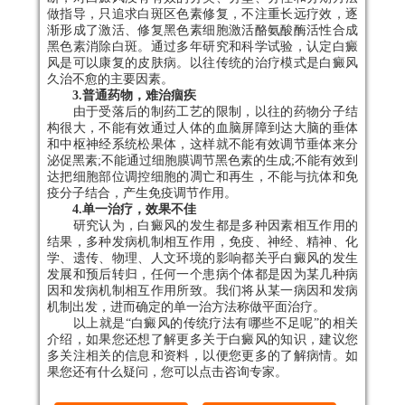
做指导，只追求白斑区色素修复，不注重长远疗效，逐
渐形成了激活、修复黑色素细胞激活酪氨酸酶活性合成
黑色素消除白斑。通过多年研究和科学试验，认定白癜
风是可以康复的皮肤病。以往传统的治疗模式是白癜风
久治不愈的主要因素。
3.普通药物，难治痼疾
由于受落后的制药工艺的限制，以往的药物分子结
构很大，不能有效通过人体的血脑屏障到达大脑的垂体
和中枢神经系统松果体，这样就不能有效调节垂体来分
泌促黑素;不能通过细胞膜调节黑色素的生成;不能有效到
达把细胞部位调控细胞的凋亡和再生，不能与抗体和免
疫分子结合，产生免疫调节作用。
4.单一治疗，效果不佳
研究认为，白癜风的发生都是多种因素相互作用的
结果，多种发病机制相互作用，免疫、神经、精神、化
学、遗传、物理、人文环境的影响都关乎白癜风的发生
发展和预后转归，任何一个患病个体都是因为某几种病
因和发病机制相互作用所致。我们将从某一病因和发病
机制出发，进而确定的单一治方法称做平面治疗。
以上就是“白癜风的传统疗法有哪些不足呢”的相关
介绍，如果您还想了解更多关于白癜风的知识，建议您
多关注相关的信息和资料，以便您更多的了解病情。如
果您还有什么疑问，您可以点击咨询专家。