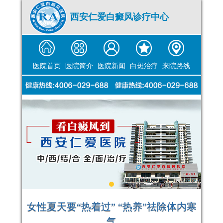
西安仁爱白癜风诊疗中心
医院首页
医院简介
医院新闻
白斑治疗
来院路线
女性夏天要“热着过” “热养”祛除体内寒
气