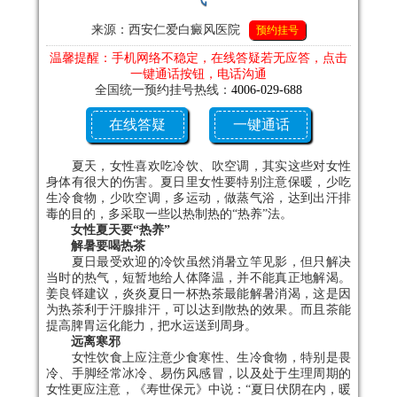
来源：西安仁爱白癜风医院
预约挂号
温馨提醒：手机网络不稳定，在线答疑若无应答，点击
一键通话按钮，电话沟通
全国统一预约挂号热线：
4006-029-688
在线答疑
一键通话
夏天，女性喜欢吃冷饮、吹空调，其实这些对女性
身体有很大的伤害。夏日里女性要特别注意保暖，少吃
生冷食物，少吹空调，多运动，做蒸气浴，达到出汗排
毒的目的，多采取一些以热制热的“热养”法。
女性夏天要“热养”
解暑要喝热茶
夏日最受欢迎的冷饮虽然消暑立竿见影，但只解决
当时的热气，短暂地给人体降温，并不能真正地解渴。
姜良铎建议，炎炎夏日一杯热茶最能解暑消渴，这是因
为热茶利于汗腺排汗，可以达到散热的效果。而且茶能
提高脾胃运化能力，把水运送到周身。
远离寒邪
女性饮食上应注意少食寒性、生冷食物，特别是畏
冷、手脚经常冰冷、易伤风感冒，以及处于生理周期的
女性更应注意，《寿世保元》中说：“夏日伏阴在内，暖