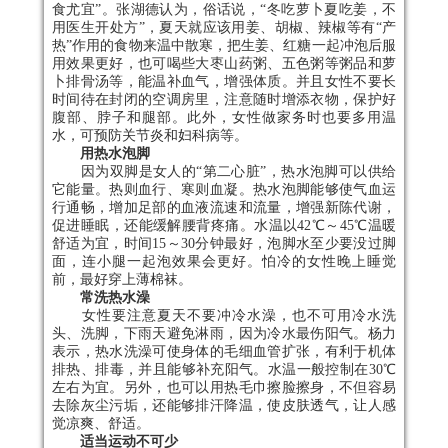
食尤宜”。张湖德认为，俗话说，“冬吃萝卜夏吃姜，不
用医生开处方”，夏天就应该用姜、胡椒、辣椒等有“产
热”作用的食物来温中散寒，把生姜、红糖一起冲泡后服
用效果更好，也可喝些大枣山药粥、五色粥等粥品和萝
卜排骨汤等，能温补血气，增强体质。并且女性不要长
时间待在封闭的空调房里，注意随时增添衣物，保护好
腹部、脖子和腿部。此外，女性做家务时也要多用温
水，可预防关节炎和妇科病等。
用热水泡脚
因为双脚是女人的“第二心脏”，热水泡脚可以供给
它能量。热则血行、寒则血凝。热水泡脚能够使气血运
行通畅，增加足部的血液流速和流量，增强新陈代谢，
促进睡眠，还能缓解腰背疼痛。水温以42℃～45℃温暖
舒适为宜，时间15～30分钟最好，泡脚水至少要没过脚
面，连小腿一起泡效果会更好。怕冷的女性晚上睡觉
前，最好穿上薄棉袜。
常洗热水澡
女性要注意夏天不要冲冷水澡，也不可用冷水洗
头、洗脚，下雨天避免淋雨，因为冷水最伤阳气。杨力
表示，热水洗澡可使身体的毛细血管扩张，有利于机体
排热、排毒，并且能够补充阳气。水温一般控制在30℃
左右为宜。另外，也可以用热毛巾擦脸擦身，不但容易
去除灰尘污垢，还能够排汗降温，使皮肤透气，让人感
觉凉爽、舒适。
适当运动不可少